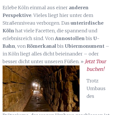
Erlebe Köln einmal aus einer
anderen
Perspektive
. Vieles liegt hier unter dem
Straßenniveau verborgen. Das
unterirdische
Köln
hat viele Facetten, die spannend und
erlebnisreich sind. Von
Annostollen
bis
U-
Bahn
, von
Römerkanal
bis
Ubiermonument
–
in Köln liegt alles dicht beieinander – oder
besser dicht unter unseren Füßen. »
Jetzt Tour
buchen!
Trotz
Umbaus
des