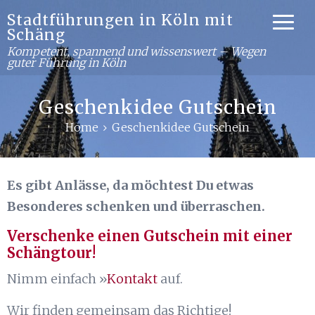
Stadtführungen in Köln mit
Schäng
Kompetent, spannend und wissenswert – Wegen
guter Führung in Köln
Geschenkidee Gutschein
Home
Geschenkidee Gutschein
Es gibt Anlässe, da möchtest Du etwas
Besonderes schenken und überraschen.
Verschenke einen Gutschein mit einer
Schängtour!
Nimm einfach »
Kontakt
auf.
Wir finden gemeinsam das Richtige!