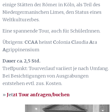
einige Stätten der Römer in Köln, als Teil des
Niedergermanischen Limes, den Status eines
Weltkulturerbes.
Eine spannende Tour, auch für SchülerInnen.
Übrigens:
CCAA
heisst
C
olonia
C
laudia
A
ra
A
grippinensium
Dauer ca. 2,5 Std.
Treffpunkt: Tourverlauf variiert je nach Umfang.
Bei Besichtigungen von Ausgrabungen
entstehen evtl. zus. Kosten.
»
J
et
zt Tour anfragen/buchen