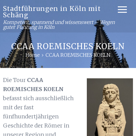
Stadtführungen in Köln mit
Schäng
Kompetent, spannend und wissenswert – Wegen
guter Führung in Köln
CCAA ROEMISCHES KOELN
Home
CCAA ROEMISCHES KOELN
Die Tour
CCAA
ROEMISCHES KOELN
befasst sich ausschließlich
mit der fast
fünfhundertjährigen
Geschichte der Römer in
unserer Region und